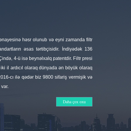
es sənayesinə həsr olunub və eyni zamanda filtr
tandartların əsas tərtibçisidir. İndiyədək 136
ində, 4-ü isə beynəlxalq patentdir. Filtr presi
 iki il ardıcıl olaraq dünyada ən böyük olaraq
2016-cı ilə qədər biz 9800 sifariş vermişik və
var.
Daha çox oxu