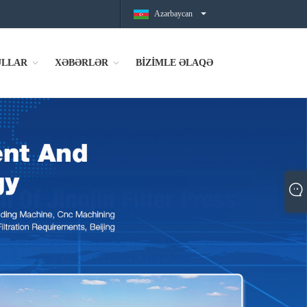
Azərbaycan
LLAR
XƏBƏRLƏR
BİZİMLE ƏLAQƏ