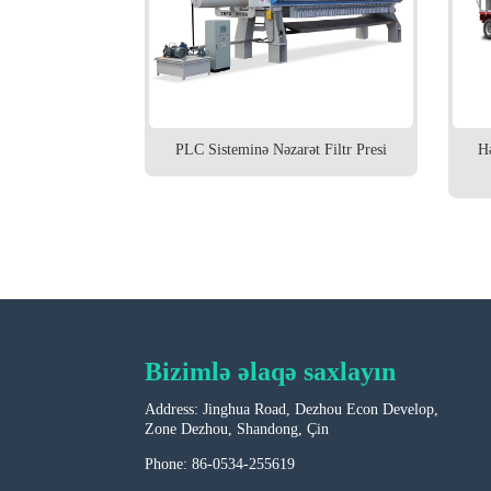
maşını
PLC Sisteminə Nəzarət Filtr Presi
Hə
Bizimlə əlaqə saxlayın
Address: Jinghua Road, Dezhou Econ Develop,
Zone Dezhou, Shandong, Çin
Phone: 86-0534-255619