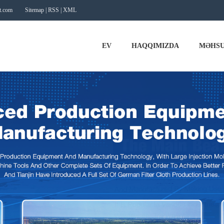
t.com
Sitemap
|
RSS
|
XML
EV
HAQQIMIZDA
MƏHSU