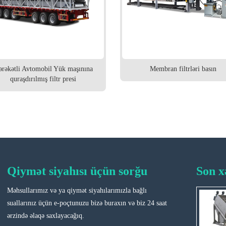
rəkətli Avtomobil Yük maşınına
Membran filtrləri basın
quraşdırılmış filtr presi
Qiymət siyahısı üçün sorğu
Son x
Məhsullarımız və ya qiymət siyahılarımızla bağlı
Sənaye filtrasiyasında Filtr Plitəsi
suallarınız üçün e-poçtunuzu bizə buraxın və biz 24 saat
Texnologiyasının İdarəetmə Effektivliyi
ərzində əlaqə saxlayacağıq.
2025-10-16