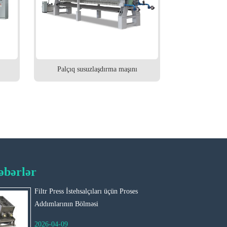
Palçıq susuzlaşdırma maşını
Filt
əbərlər
Filtr Press İstehsalçıları üçün Proses
Müas
Addımlarının Bölməsi
Necə
2026-04-09
202