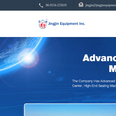
86-0534-255619
jingjin@jingjinequipmen