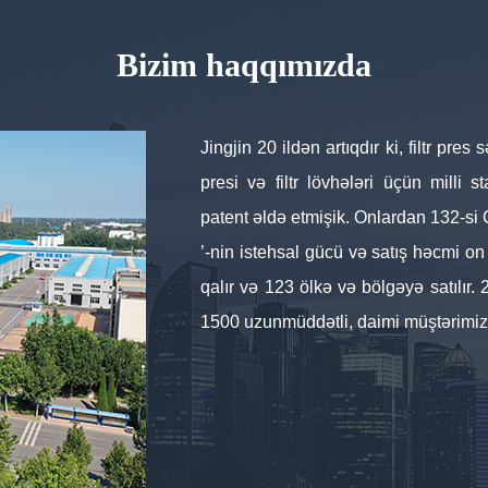
Bizim haqqımızda
Jingjin 20 ildən artıqdır ki, filtr pr
presi və filtr lövhələri üçün milli s
patent əldə etmişik. Onlardan 132-si Ç
’-nin istehsal gücü və satış həcmi on
qalır və 123 ölkə və bölgəyə satılır. 
1500 uzunmüddətli, daimi müştərimiz 