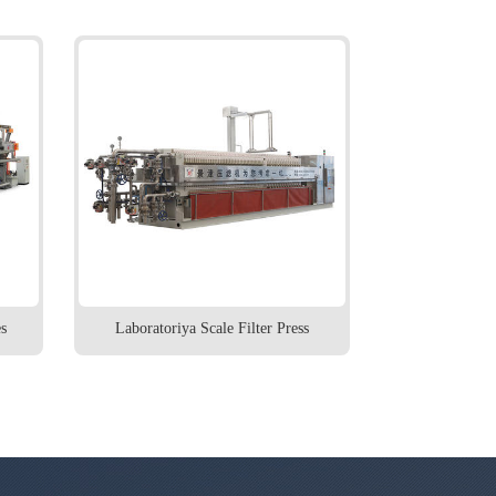
s
Laboratoriya Scale Filter Press
Palçıq P