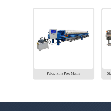
Filter Press
Palçıq Plitə Pres Maşını
Şl